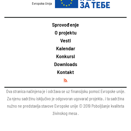
Evropska Unija
Sprovođenje
O projektu
Vesti
Kalendar
Konkursi
Downloads
Kontakt
Ova stranica načinjena je i održava se uz finansijsku pomoć Evropske unije.
Za njenu sadržinu isključivo je odgovoran ugovarač projekta , i ta sadržina
nužno ne predstavlja stavove Evropske unije © 2019 Poboljšanje kvaliteta
živinskog mesa .