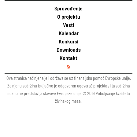
Sprovođenje
O projektu
Vesti
Kalendar
Konkursi
Downloads
Kontakt
Ova stranica načinjena je i održava se uz finansijsku pomoć Evropske unije.
Za njenu sadržinu isključivo je odgovoran ugovarač projekta , i ta sadržina
nužno ne predstavlja stavove Evropske unije © 2019 Poboljšanje kvaliteta
živinskog mesa .